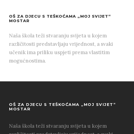
OŠ ZA DJECU S TEŠKOĆAMA „MOJ SVIJET“
MOSTAR
Naša škola teži stvaranju svijeta u kojem
različitosti predstavljaju vrijednost, a svaki
učenik ima priliku uspjeti prema vlastitim
mogućnostima.
OŠ ZA DJECU S TEŠKOĆAMA „MOJ SVIJET“
MOSTAR
Naša škola teži stvaranju svijeta u kojem