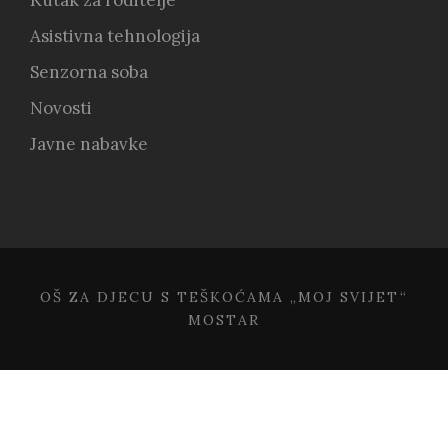
Kutak za roditelje
Asistivna tehnologija
Senzorna soba
Novosti
Javne nabavke
OŠ ZA DJECU S TEŠKOĆAMA „MOJ SVIJET“
MOSTAR