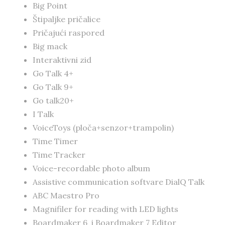
Big Point
Štipaljke pričalice
Pričajući raspored
Big mack
Interaktivni zid
Go Talk 4+
Go Talk 9+
Go talk20+
I Talk
VoiceToys (ploča+senzor+trampolin)
Time Timer
Time Tracker
Voice-recordable photo album
Assistive communication softvare DialQ Talk
ABC Maestro Pro
Magnifiler for reading with LED lights
Boardmaker 6 i Boardmaker 7 Editor