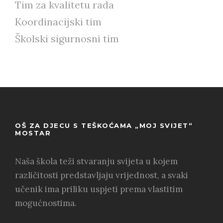
Tim za kvalitetu rada
Koordinacijski tim
Školski sigurnosni tim
OŠ ZA DJECU S TEŠKOĆAMA „MOJ SVIJET“
MOSTAR
Naša škola teži stvaranju svijeta u kojem
različitosti predstavljaju vrijednost, a svaki
učenik ima priliku uspjeti prema vlastitim
mogućnostima.