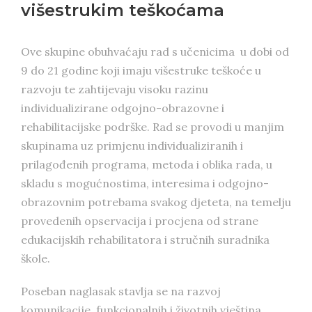
višestrukim teškoćama
Ove skupine obuhvaćaju rad s učenicima u dobi od
9 do 21 godine koji imaju višestruke teškoće u
razvoju te zahtijevaju visoku razinu
individualizirane odgojno-obrazovne i
rehabilitacijske podrške. Rad se provodi u manjim
skupinama uz primjenu individualiziranih i
prilagođenih programa, metoda i oblika rada, u
skladu s mogućnostima, interesima i odgojno-
obrazovnim potrebama svakog djeteta, na temelju
provedenih opservacija i procjena od strane
edukacijskih rehabilitatora i stručnih suradnika
škole.
Poseban naglasak stavlja se na razvoj
komunikacije, funkcionalnih i životnih vještina,