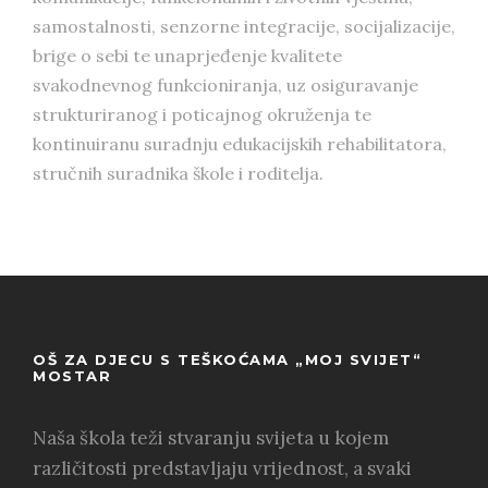
samostalnosti, senzorne integracije, socijalizacije,
brige o sebi te unaprjeđenje kvalitete
svakodnevnog funkcioniranja, uz osiguravanje
strukturiranog i poticajnog okruženja te
kontinuiranu suradnju edukacijskih rehabilitatora,
stručnih suradnika škole i roditelja.
OŠ ZA DJECU S TEŠKOĆAMA „MOJ SVIJET“
MOSTAR
Naša škola teži stvaranju svijeta u kojem
različitosti predstavljaju vrijednost, a svaki