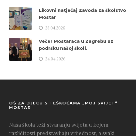
Likovni natječaj Zavoda za školstvo
Mostar
28.04.2026
Večer Mostaraca u Zagrebu uz
podršku našoj školi.
24.04.2026
OŠ ZA DJECU S TEŠKOĆAMA „MOJ SVIJET“
MOSTAR
Naša škola teži stvaranju svijeta u kojem
različitosti predstavljaju vrijednost, a svaki