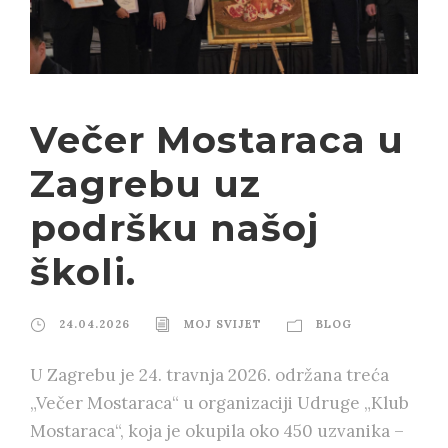
Večer Mostaraca u
Zagrebu uz
podršku našoj
školi.
24.04.2026
MOJ SVIJET
BLOG
U Zagrebu je 24. travnja 2026. održana treća
„Večer Mostaraca“ u organizaciji Udruge „Klub
Mostaraca“, koja je okupila oko 450 uzvanika –