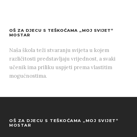
OŠ ZA DJECU S TEŠKOĆAMA „MOJ SVIJET“
MOSTAR
Naša škola teži stvaranju svijeta u kojem
različitosti predstavljaju vrijednost, a svaki
učenik ima priliku uspjeti prema vlastitim
mogućnostima.
OŠ ZA DJECU S TEŠKOĆAMA „MOJ SVIJET“
MOSTAR