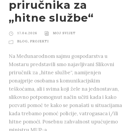
priručnika za
„hitne službe“
17.04.2026
MOJ SVIJET
BLOG
,
PROJEKTI
Na Međunarodnom sajmu gospodarstva u
Mostaru predstavili smo najavljivani Slikovni
priručnik za „hitne službe“, namijenjen
ponajprije osobama s komunikacijskim
teškoćama, ali i svima koji žele na jednostavan,
slikovno potpomognut način učiti kada i kako
pozvati pomoć te kako se ponašati u situacijama
kada trebamo pomoć policije, vatrogasaca i/ili
hitne pomoći. Posebnu zahvalnost upućujemo
ministru MUP-a...