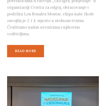
poteškoćama u razvoju „Tko igra, pobjeđuje“ u
organizaciji Centra za odgoj, obrazovanje i
podršku Los Rosales Mostar, ekipa naše škole
osvojila je 2. i 4. mjesto u stolnom tenisu.
Čestitamo našim učenicima i njihovim
voditeljima.
READ MORE