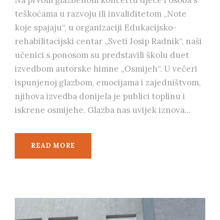
Na prvom glazbenom koncertu djece i osoba s
teškoćama u razvoju ili invaliditetom „Note
koje spajaju“, u organizaciji Edukacijsko-
rehabilitacijski centar „Sveti Josip Radnik“, naši
učenici s ponosom su predstavili školu duet
izvedbom autorske himne „Osmijeh“. U večeri
ispunjenoj glazbom, emocijama i zajedništvom,
njihova izvedba donijela je publici toplinu i
iskrene osmijehe. Glazba nas uvijek iznova...
READ MORE